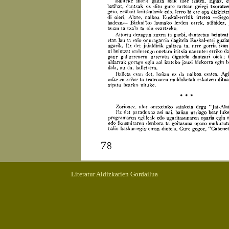
Literatur Aldizkarien Gordailua