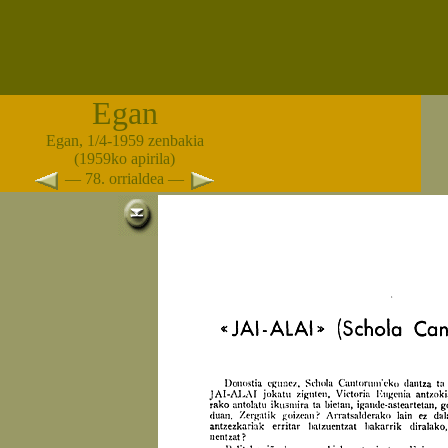
Egan
Egan, 1/4-1959 zenbakia
(1959ko apirila)
— 78. orrialdea —