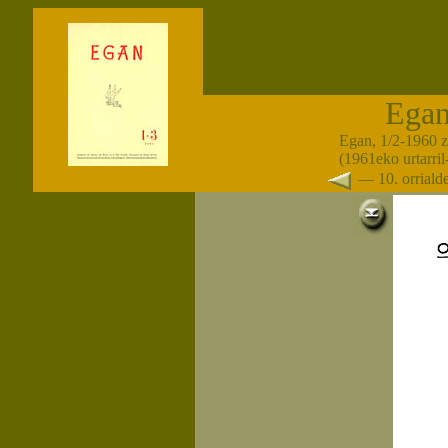
Ega
Egan, 1/2-1960 
(1961eko urtarril
— 10. orrial