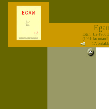
Ega
Egan, 1/2-1960 
(1961eko urtarril
— 17. orrial