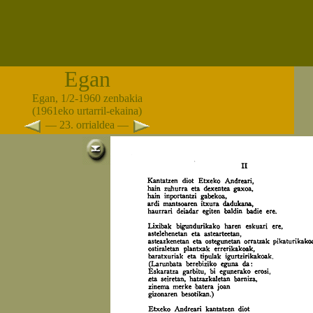
Egan
Egan, 1/2-1960 zenbakia
(1961eko urtarril-ekaina)
— 23. orrialdea —