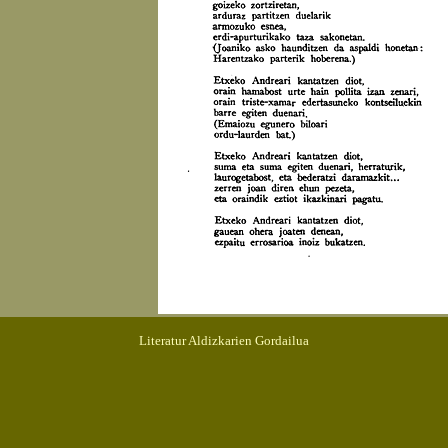
Literatur Aldizkarien Gordailua