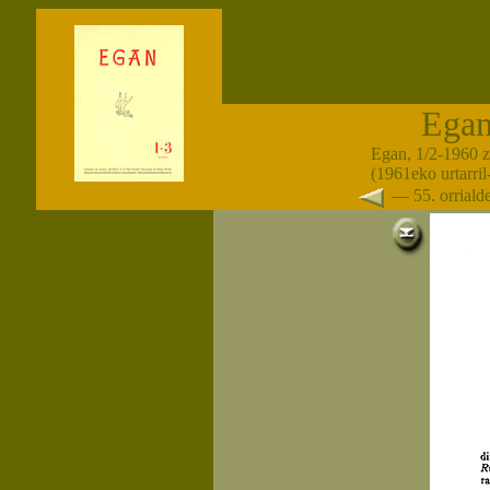
Ega
Egan, 1/2-1960 
(1961eko urtarril
— 55. orrial