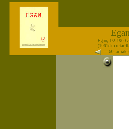
Ega
Egan, 1/2-1960 
(1961eko urtarril
— 60. orrial