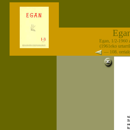
Ega
Egan, 1/2-1960 
(1961eko urtarri
— 108. orria