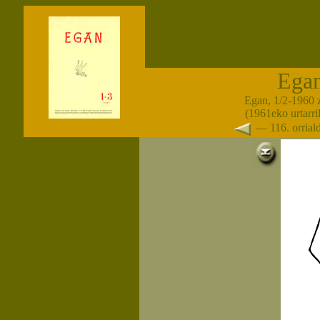
Ega
Egan, 1/2-1960 
(1961eko urtarri
— 116. orria