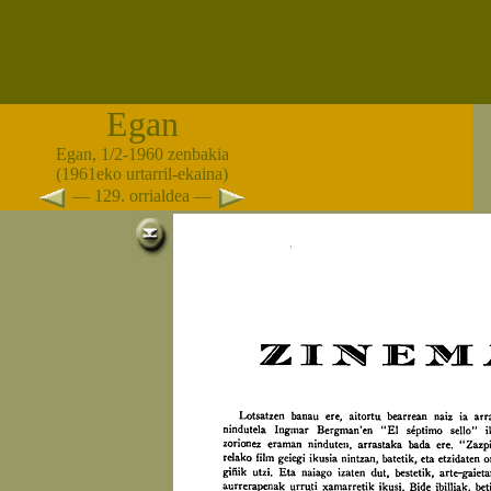
Egan
Egan, 1/2-1960 zenbakia
(1961eko urtarril-ekaina)
— 129. orrialdea —