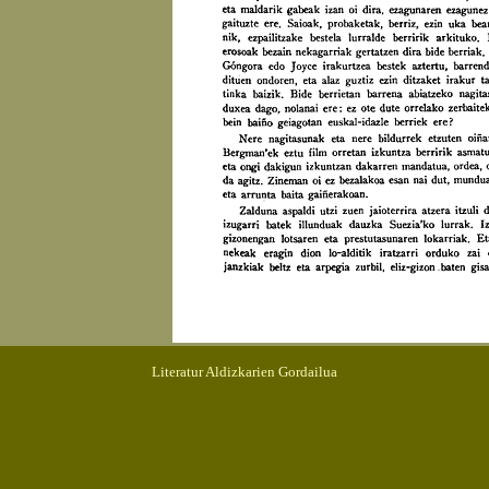
Literatur Aldizkarien Gordailua