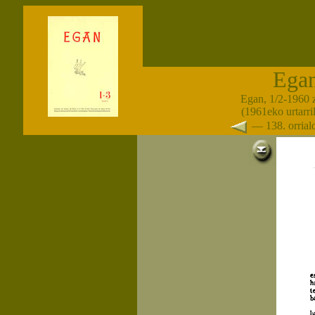
Ega
Egan, 1/2-1960 
(1961eko urtarri
— 138. orria