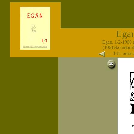
Ega
Egan, 1/2-1960 
(1961eko urtarri
— 141. orria