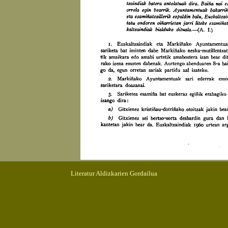
Literatur Aldizkarien Gordailua