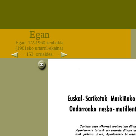
Egan
Egan, 1/2-1960 zenbakia
(1961eko urtarril-ekaina)
— 153. orrialdea —