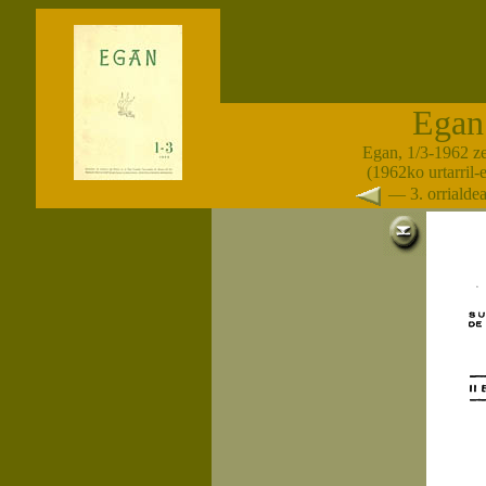
Egan
Egan, 1/3-1962 z
(1962ko urtarril-
— 3. orriald