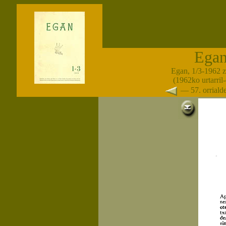
Ega
Egan, 1/3-1962 
(1962ko urtarril
— 57. orrial