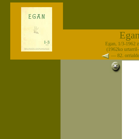
Ega
Egan, 1/3-1962 
(1962ko urtarril
— 82. orrial