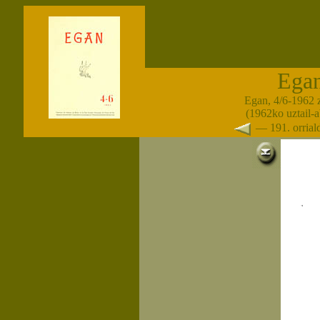
Ega
Egan, 4/6-1962 
(1962ko uztail-
— 191. orria