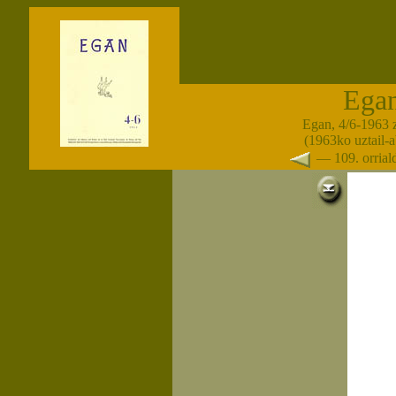
Ega
Egan, 4/6-1963 
(1963ko uztail-
— 109. orria