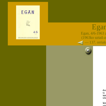
Ega
Egan, 4/6-1963 
(1963ko uztail-
— 137. orria