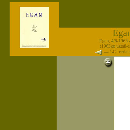
Ega
Egan, 4/6-1963 
(1963ko uztail-
— 142. orria