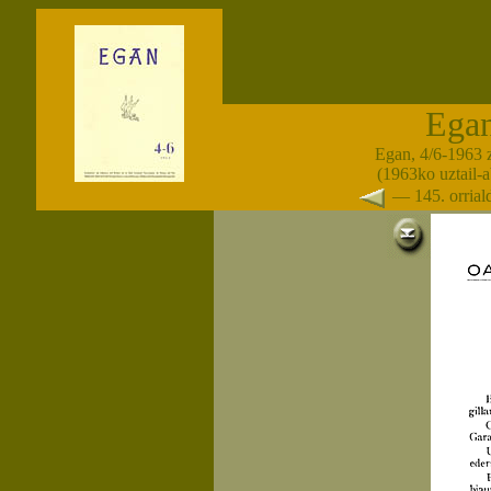
Ega
Egan, 4/6-1963 
(1963ko uztail-
— 145. orria