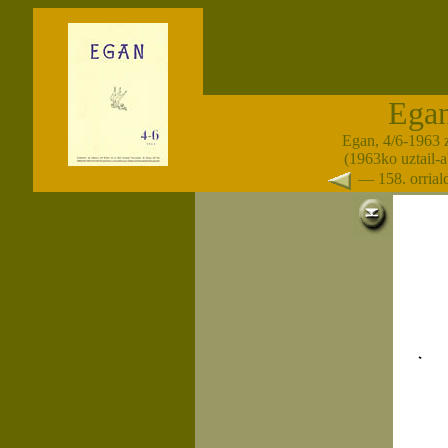
Ega
Egan, 4/6-1963 
(1963ko uztail-
— 158. orria