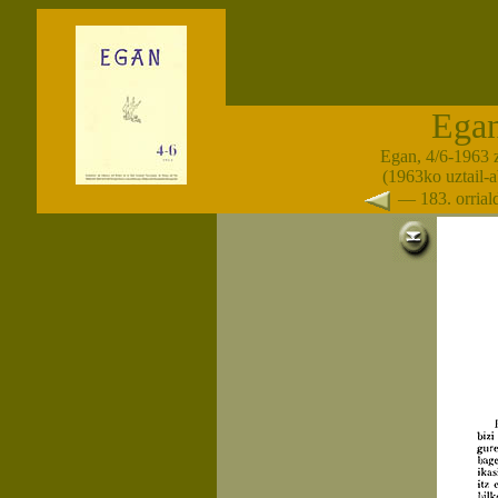
Ega
Egan, 4/6-1963 
(1963ko uztail-
— 183. orria