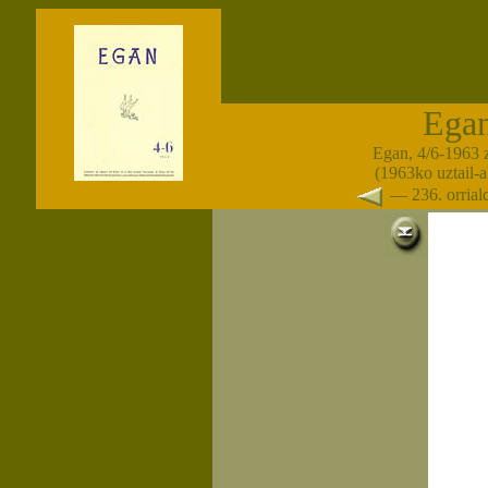
Ega
Egan, 4/6-1963 
(1963ko uztail-
— 236. orria