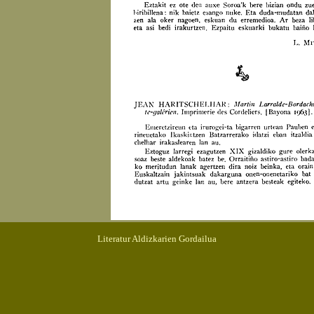
Literatur Aldizkarien Gordailua