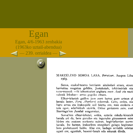
Egan
Egan, 4/6-1963 zenbakia
(1963ko uztail-abendua)
— 239. orrialdea —