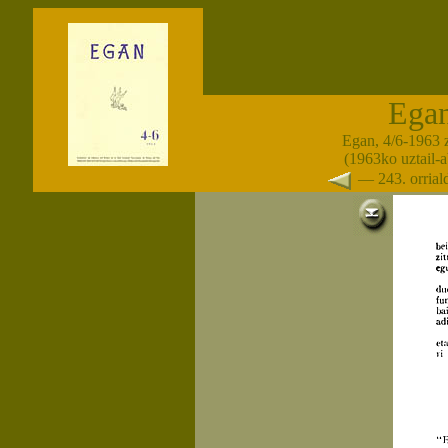
Ega
Egan, 4/6-1963 
(1963ko uztail-
— 243. orria