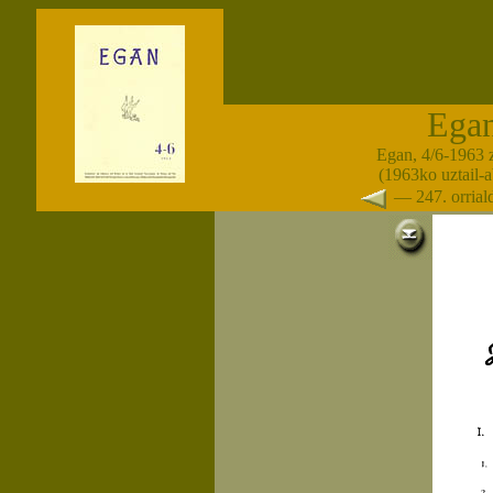
Ega
Egan, 4/6-1963 
(1963ko uztail-
— 247. orria