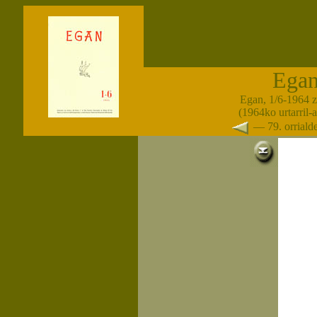
Ega
Egan, 1/6-1964 
(1964ko urtarril-
— 79. orrial