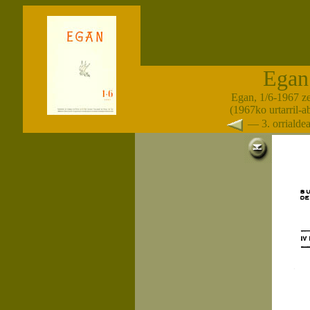
Egan
Egan, 1/6-1967 z
(1967ko urtarril-
— 3. orriald