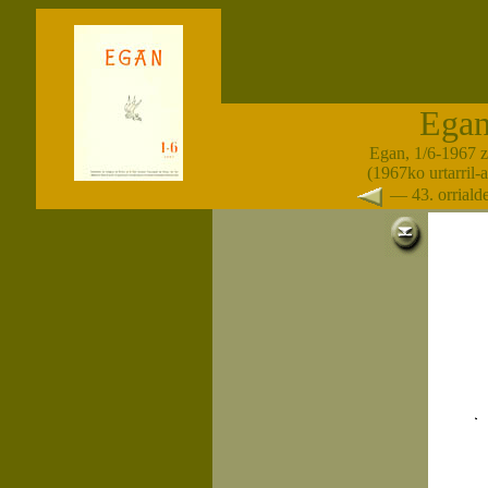
Ega
Egan, 1/6-1967 
(1967ko urtarril-
— 43. orrial