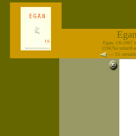
Ega
Egan, 1/6-1967 
(1967ko urtarril-
— 53. orrial