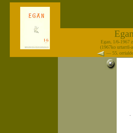
Ega
Egan, 1/6-1967 
(1967ko urtarril-
— 55. orrial