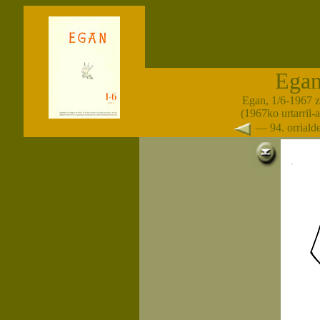
Ega
Egan, 1/6-1967 
(1967ko urtarril-
— 94. orrial