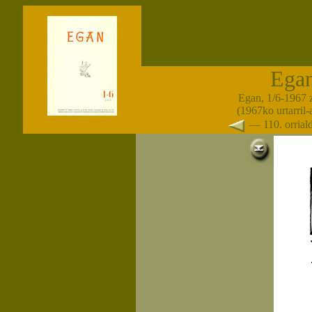
Ega
Egan, 1/6-1967 
(1967ko urtarril
— 110. orria