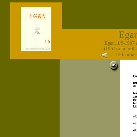
Ega
Egan, 1/6-1967 
(1967ko urtarril
— 120. orria