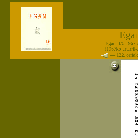
Ega
Egan, 1/6-1967 
(1967ko urtarril
— 122. orria