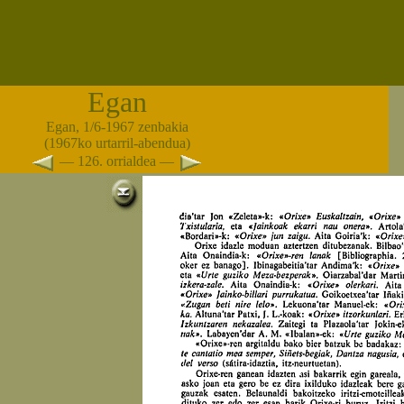
Egan
Egan, 1/6-1967 zenbakia
(1967ko urtarril-abendua)
— 126. orrialdea —