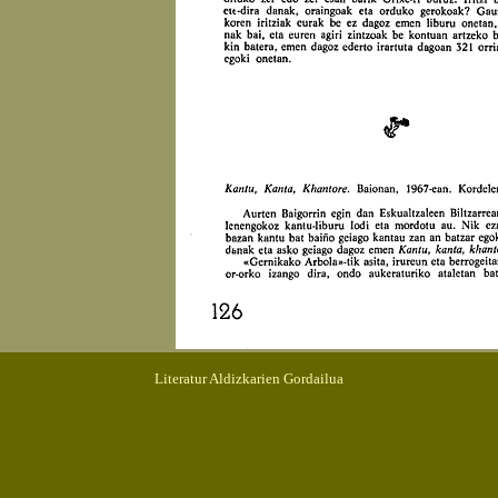
Literatur Aldizkarien Gordailua