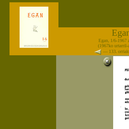
Ega
Egan, 1/6-1967 
(1967ko urtarril
— 133. orria