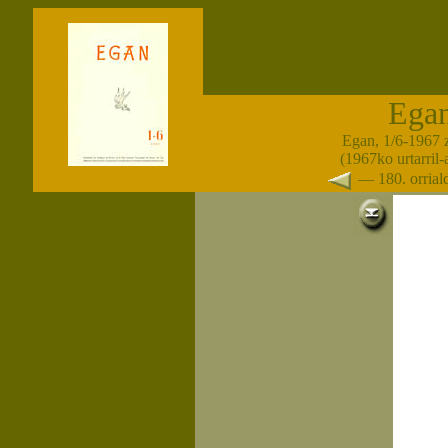
Ega
Egan, 1/6-1967 
(1967ko urtarril
— 180. orria