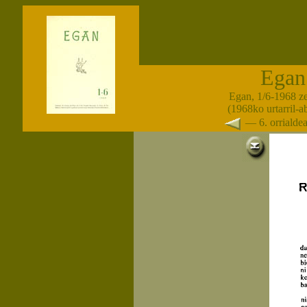
Egan
Egan, 1/6-1968 z
(1968ko urtarril-
— 6. orriald