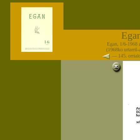
Ega
Egan, 1/6-1968 
(1968ko urtarril
— 145. orria