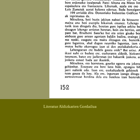
Literatur Aldizkarien Gordailua