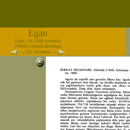
Egan
Egan, 1/6-1968 zenbakia
(1968ko urtarril-abendua)
— 152. orrialdea —