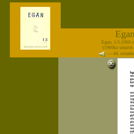
Ega
Egan, 1/3-1969 
(1969ko urtarril
— 44. orrial