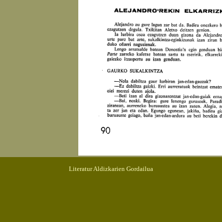
Literatur Aldizkarien Gordailua