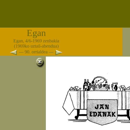
Egan
Egan, 4/6-1969 zenbakia
(1969ko uztail-abendua)
— 90. orrialdea —