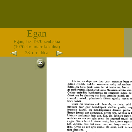
Egan
Egan, 1/3-1970 zenbakia
(1970eko urtarril-ekaina)
— 28. orrialdea —