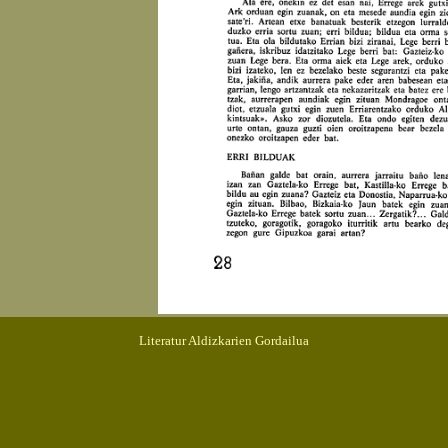
Literatur Aldizkarien Gordailua