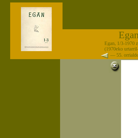
Ega
Egan, 1/3-1970 
(1970eko urtarril
— 55. orrial