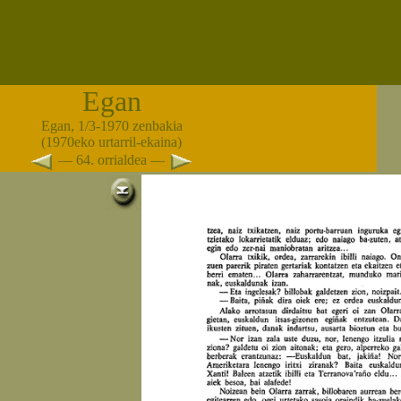
Egan
Egan, 1/3-1970 zenbakia
(1970eko urtarril-ekaina)
— 64. orrialdea —