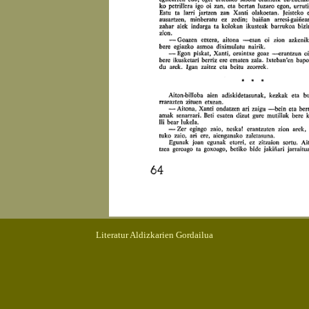
Literatur Aldizkarien Gordailua