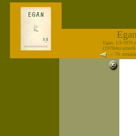
Ega
Egan, 1/3-1970 
(1970eko urtarril
— 79. orrial