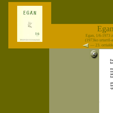
Ega
Egan, 1/6-1973 
(1973ko urtarril-
— 23. orrial