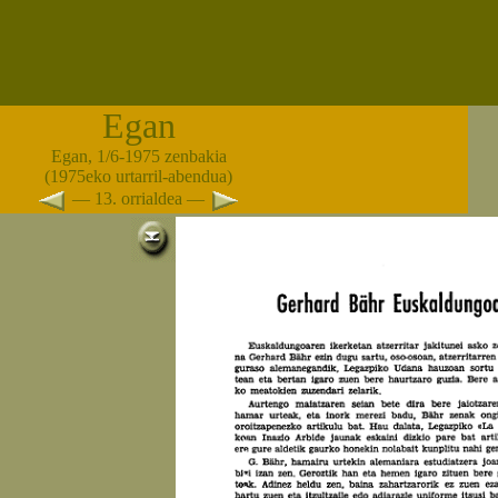
Egan
Egan, 1/6-1975 zenbakia
(1975eko urtarril-abendua)
— 13. orrialdea —