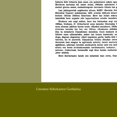
Literatur Aldizkarien Gordailua