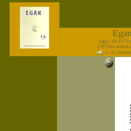
Ega
Egan, 1/6-1975 
(1975eko urtarril
— 21. orrial